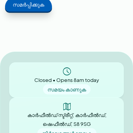
Closed • Opens 8am today
സമയം കാണുക
കാർഫീൽഡ് സ്ട്രീറ്റ്, കാർഫീൽഡ്,
ഷെഫീൽഡ്, S8 9SG