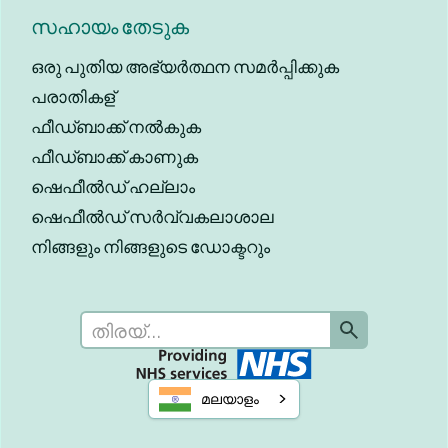
സഹായം തേടുക
ഒരു പുതിയ അഭ്യർത്ഥന സമർപ്പിക്കുക
പരാതികള്
ഫീഡ്ബാക്ക് നൽകുക
ഫീഡ്‌ബാക്ക് കാണുക
ഷെഫീൽഡ് ഹല്ലാം
ഷെഫീൽഡ് സർവ്വകലാശാല
നിങ്ങളും നിങ്ങളുടെ ഡോക്ടറും
മലയാളം